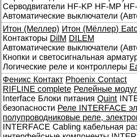
Серводвигатели HF-KP HF-MP HF
Автоматические выключатели (Ав
Итон (Меллер)
Итон (Мёллер
)
Eato
Контакторы
DilM
DILEM
Автоматические выключатели (Ав
Кнопки и светосигнальная армату
Логические реле и контроллеры
E
Феникс Контакт
Phoenix Contact
RIFLINE complete
Релейные моду
Interface Блоки питания
Quint
INTE
безопасности
Реле INTERFACE эл
полупроводниковые реле, электро
INTERFACE Cabling кабельная ра
интерфейсные компоненты INTE