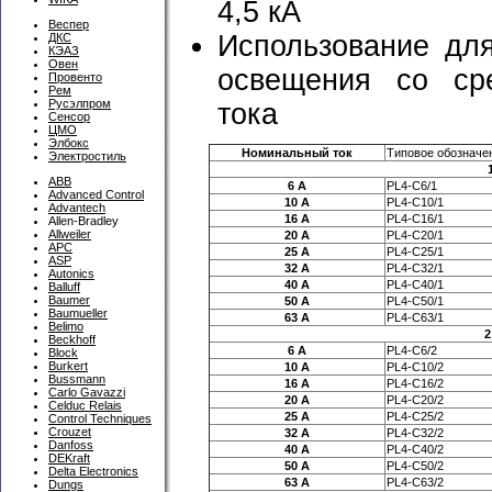
4,5 кА
Веспер
Использование дл
ДКС
КЭАЗ
Овен
освещения со ср
Провенто
Рем
Русэлпром
тока
Сенсор
ЦМО
Элбокс
Номинальный ток
Типовое обозначе
Электростиль
ABB
6 А
PL4-C6/1
Advanced Control
10 А
PL4-C10/1
Advantech
16 A
PL4-C16/1
Allen-Bradley
Allweiler
20 A
PL4-C20/1
APC
25 A
PL4-C25/1
ASP
32 A
PL4-C32/1
Autonics
40 A
PL4-C40/1
Balluff
Baumer
50 A
PL4-C50/1
Baumueller
63 A
PL4-C63/1
Belimo
2
Beckhoff
6 A
PL4-C6/2
Block
Burkert
10 A
PL4-C10/2
Bussmann
16 A
PL4-C16/2
Carlo Gavazzi
20 A
PL4-C20/2
Celduc Relais
25 A
PL4-C25/2
Control Techniques
Crouzet
32 A
PL4-C32/2
Danfoss
40 A
PL4-C40/2
DEKraft
50 A
PL4-C50/2
Delta Electronics
63 A
PL4-C63/2
Dungs