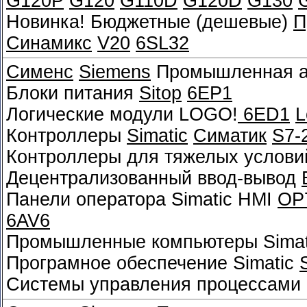
G120P
G120
G110D
G120D
G130
Новинка! Бюджетные (дешевые)
П
Синамикс
V20
6SL32
Сименс
Siemens
Промышленная а
Блоки питания
Sitop
6EP1
Логические модули LOGO!
6ED1
L
Контроллеры
Simatic
Симатик
S7-
Контроллеры для тяжелых услови
Децентрализованный ввод-вывод
Панели оператора Simatic HMI
OP
6AV6
Промышленные компьютеры Sima
Програмное обеспечение Simatic
Системы управления процессами 