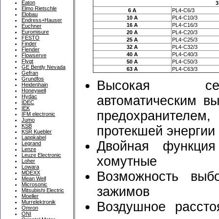
Eaton
3
Elmo Rietschle
6 A
PL4-C6/3
Elobau
10 A
PL4-C10/3
Endress+Hauser
16 A
PL4-C16/3
Euchner
Euromisure
20 A
PL4-C20/3
FESTO
25 A
PL4-C25/3
Finder
32 A
PL4-C32/3
Flender
40 A
PL4-C40/3
Flowserve
Flygt
50 A
PL4-C50/3
GE Bently Nevada
63 A
PL4-C63/3
Gefran
Grundfos
Высокая сел
Heidenhain
Honeywell
автоматическим в
Hydac
IDEC
IEK
предохранителем
IFM electronic
Jumo
KSB
протекшей энергии
KSR Kuebler
Lappkabel
Двойная функция
Legrand
Lenze
Leuze Electronic
хомутные
Loher
Lowara
Возможность выб
MDEXX
Mean Well
Microsonic
зажимов
Mitsubishi Electric
Moeller
Murrelektronik
Воздушное рассто
Omron
ONI