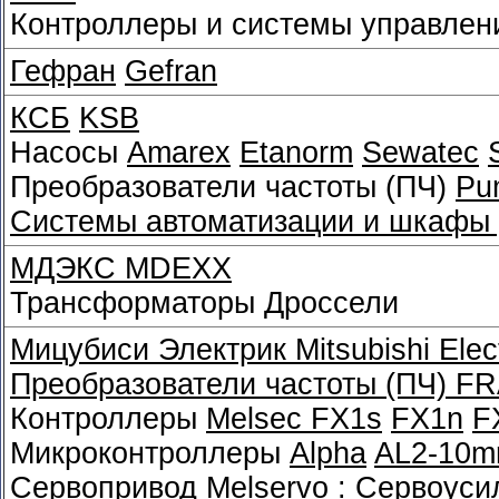
Контроллеры и системы управле
Гефран
Gefran
КСБ
KSB
Насосы
Amarex
Etanorm
Sewatec
Преобразователи частоты (ПЧ)
Pu
Системы автоматизации и шкафы 
МДЭКС MDEXX
Трансформаторы Дроссели
Мицубиси Электрик
Mitsubishi Elec
Преобразователи частоты (ПЧ)
FR
Контроллеры
Melsec FX1s
FX1n
F
Микроконтроллеры
Alpha
AL2-10m
Сервопривод Melservo : Сервоус