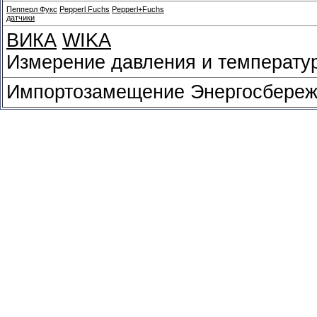
Пепперл Фукс
Pepperl Fuchs
Pepperl+Fuchs
датчики
ВИКА
WIKA
Измерение давления и температу
Импортозамещение Энергосбереж