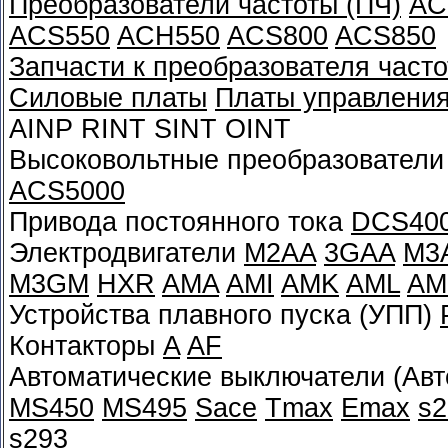
Преобразователи частоты (ПЧ)
AC
ACS550
ACH550
ACS800
ACS850
Запчасти к преобразователя часто
Силовые платы
Платы управлени
AINP RINT SINT OINT
Высоковольтные преобразователи
ACS5000
Привода постоянного тока
DCS40
Электродвигатели
M2AA
3GAA
M3
M3GM
HXR
AMA
AMI
AMK
AML
AM
Устройства плавного пуска (УПП)
Контакторы
A
AF
Автоматические выключатели (Ав
MS450
MS495
Sace
Tmax
Emax
s2
s293