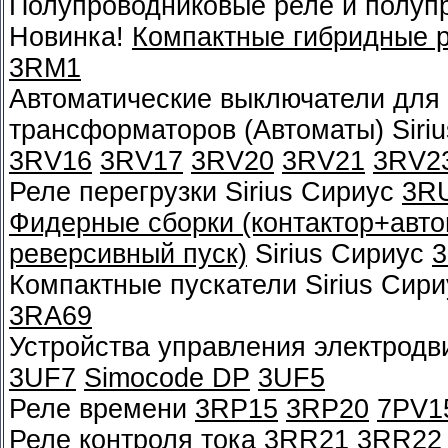
Полупроводниковые реле и полуп
Новинка!
Компактные гибридные 
3RM1
Автоматические выключатели для 
трансформаторов (Автоматы) Siri
3RV16
3RV17
3RV20
3RV21
3RV2
Реле перегрузки Sirius Сириус
3R
Фидерные сборки (контактор+автом
реверсивный пуск)
Sirius Сириус
Компактные пускатели Sirius Сир
3RA69
Устройства управления электрод
3UF7
Simocode DP
3UF5
Реле времени
3RP15
3RP20
7PV1
Реле контроля тока
3RR21
3RR22