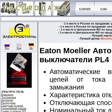
в начало
о нас
- 1-е место в России по продажам:
- 1-е место в России по продажам: н
- 1-е место в Центральном ФО по пр
- 1-е место в Центральном ФО по пр
- Лучший парт
- Лучший дилер
Mitsubish
Eaton Moeller Авт
Рус
Eng
De
выключатели PL4
Автоматические 
цепей от тока п
замыкания
ЭЛЕКТРОСТИЛЬ
Характеристика от
Реквизиты
Достижения
Партнеры
Отключающая спосо
Распродажа
Складские остатки
Номинальный ток д
Гарантийный ремонт
Сервис и ремонт ПЧ