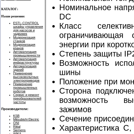
Номинальное напря
КАТАЛОГ:
DC
Наши решения:
ESTL-CONTROL
Класс селект
шкафы управления
для насосов и
ограничивающая 
задвижек
Модернизация
станков
энергии при корот
Модернизация
кранов
Степень защиты IP
Автоматизация
промышленности
Автоматизация
Возможность испо
инфраструктуры
Автоматизация
зданий
шины
Применение
высоковольтных
Положение при мон
электроприводов
Применение
промышленных
Сторона подключен
роботов
Сервис и ремонт
возможность вы
преобразователей
частоты
зажимов
Производители:
KSB
Сечение присоедин
Mitsubishi Electric
ONI
Характеристика С,
Rittal
Siemens
WIKA