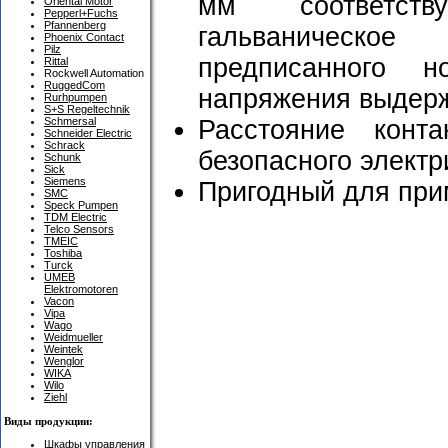
мм соответст
Oriental Motor
Pepperl+Fuchs
Pfannenberg
гальваническо
Phoenix Contact
Pilz
предписанного н
Rittal
Rockwell Automation
RuggedCom
напряжения выдер
Rurhpumpen
S+S Regeltechnik
Расстояние кон
Schmersal
Schneider Electric
Schrack
безопасного электр
Schunk
Sick
Siemens
Пригодный для при
SMC
Speck Pumpen
TDM Electric
Telco Sensors
TMEIC
Toshiba
Turck
UMEB
Elektromotoren
Vacon
Vipa
Wago
Weidmueller
Weintek
Wenglor
WIKA
Wilo
Ziehl
Виды продукции:
Шкафы управления