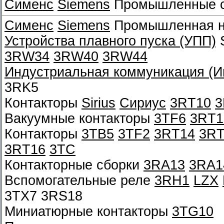
Сименс
Siemens
Промышленные с
Сименс
Siemens
Промышленная ни
Устройства плавного пуска (УПП)
S
3RW34
3RW40
3RW44
Индустриальная коммуникация (Ин
3RK5
Контакторы
Sirius
Сириус
3RT10
3
Вакуумные контакторы
3TF6
3RT1
Контакторы
3TB5
3TF2
3RT14
3RT
3RT16
3TC
Контакторные сборки
3RA13
3RA1
Вспомогательные реле
3RH1
LZX
3TX7 3RS18
Миниатюрные контакторы
3TG10