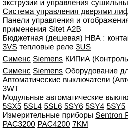
экструзии и управления сушильн
Система управления дверями лифт
Панели управления и отображени
применения Sitet A2B
Бюджетная (дешевая) НВА : конт
3VS
тепловые реле
3US
Сименс
Siemens
КИПиА (Контроль
Сименс
Siemens
Оборудование дл
Автоматические выключатели (Авт
3WT
Модульные автоматические выклю
5SX5
5SL4
5SL6
5SY6
5SY4
5SY5
Измерительные приборы
Sentron
PAC3200
PAC4200
7KM