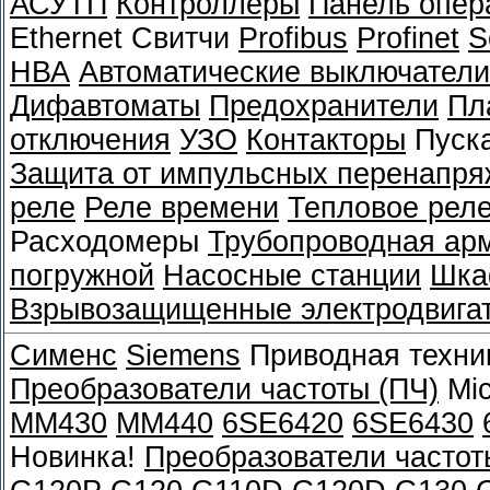
АСУТП
Контроллеры
Панель опер
Ethernet Свитчи
Profibus
Profinet
S
НВА
Автоматические выключатели
Дифавтоматы
Предохранители
Пл
отключения
УЗО
Контакторы
Пуск
Защита от импульсных перенапря
реле
Реле времени
Тепловое рел
Расходомеры
Трубопроводная ар
погружной
Насосные станции
Шка
Взрывозащищенные электродвига
Сименс
Siemens
Приводная техни
Преобразователи частоты (ПЧ)
Mic
MM430
MM440
6SE6420
6SE6430
Новинка!
Преобразователи частот