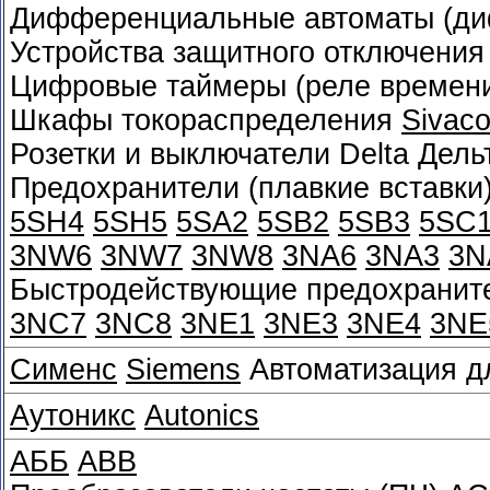
Дифференциальные автоматы (д
Устройства защитного отключения
Цифровые таймеры (реле времен
Шкафы токораспределения
Sivac
Розетки и выключатели Delta Дел
Предохранители (плавкие вставки
5SH4
5SH5
5SA2
5SB2
5SB3
5SC
3NW6
3NW7
3NW8
3NA6
3NA3
3N
Быстродействующие предохраните
3NC7
3NC8
3NE1
3NE3
3NE4
3NE
Сименс
Siemens
Автоматизация д
Аутоникс
Autonics
АББ
ABB